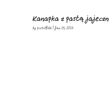
Kanapka z pastą jajecz
by
piotr@bk
|
Jan 29, 2024