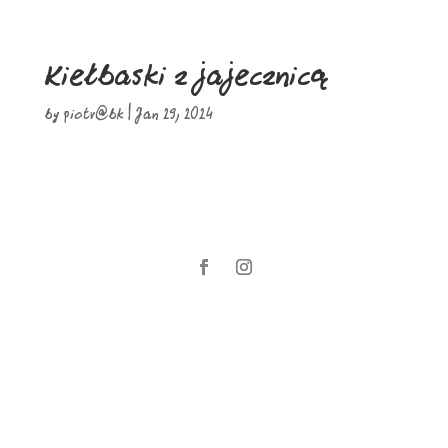
Kiełbaski z jajecznicą
by
piotr@bk
|
Jan 29, 2024